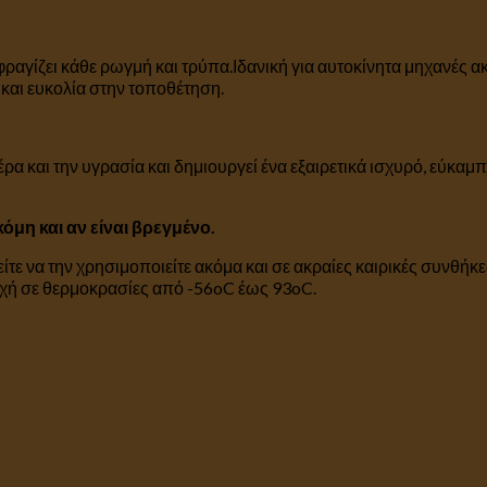
φραγίζει κάθε ρωγμή και τρύπα.Ιδανική για αυτοκίνητα μηχανές α
 και ευκολία στην τοποθέτηση.
αέρα και την υγρασία και δημιουργεί ένα εξαιρετικά ισχυρό, εύκα
όμη και αν είναι βρεγμένο.
ρείτε να την χρησιμοποιείτε ακόμα και σε ακραίες καιρικές συνθή
οχή σε θερμοκρασίες από -56oC έως 93oC.