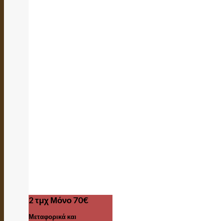
2 τμχ Μόνο 70€
Μεταφορικά και