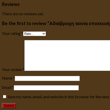
Reviews
There are no reviews yet.
Be the first to review “Αδιάβροχη ταινία επισκευή
Your rating
*
Your review
*
Name
*
Email
*
Save my name, email, and website in this browser for the nex