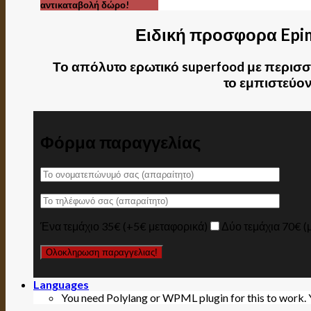
αντικαταβολή δώρο!
Ειδική προσφορα Epi
Το απόλυτο ερωτικό superfood με περισσ
το εμπιστεύον
Φόρμα παραγγελίας
Ένα τεμάχιο 35€ (+5€ μεταφορικά)
Δύο τεμάχια 70€ (
Languages
You need Polylang or WPML plugin for this to work.