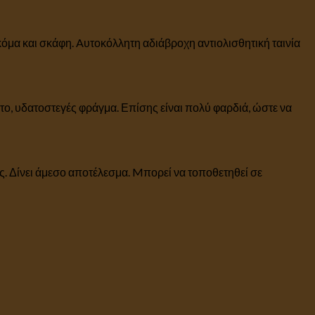
κόμα και σκάφη. Aυτοκόλλητη αδιάβροχη αντιολισθητική ταινία
μπτο, υδατοστεγές φράγμα. Επίσης είναι πολύ φαρδιά, ώστε να
κες. Δίνει άμεσο αποτέλεσμα. Mπορεί να τοποθετηθεί σε