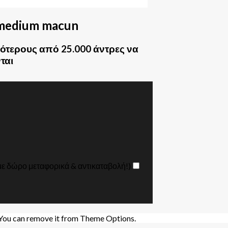
medium macun
ότερους από 25.000 άντρες να
ται
με δώρο μεταφορικά & αντικαταβολή!)
 You can remove it from Theme Options.