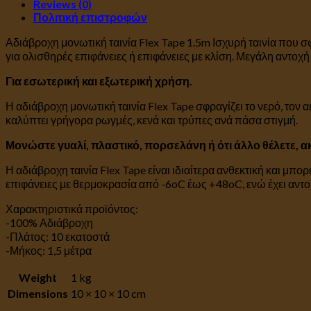
Reviews (0)
Πολιτική επιστροφών
Αδιάβροχη μονωτική ταινία Flex Tape 1.5m Ισχυρή ταινία που σ
για ολισθηρές επιφάνειες ή επιφάνειες με κλίση. Μεγάλη αντοχή
Για εσωτερική και εξωτερική χρήση.
Η αδιάβροχη μονωτική ταινία Flex Tape σφραγίζει το νερό, τον 
καλύπτει γρήγορα ρωγμές, κενά και τρύπες ανά πάσα στιγμή.
Μονώστε γυαλί, πλαστικό, πορσελάνη ή ότι άλλο θέλετε, ακ
Η αδιάβροχη ταινία Flex Tape είναι ιδιαίτερα ανθεκτική και μπο
επιφάνειες με θερμοκρασία από -6oC έως +48oC, ενώ έχει αντ
Χαρακτηριστικά προϊόντος:
-100% Αδιάβροχη
-Πλάτος: 10 εκατοστά
-Μήκος: 1,5 μέτρα
Weight
1 kg
Dimensions
10 × 10 × 10 cm