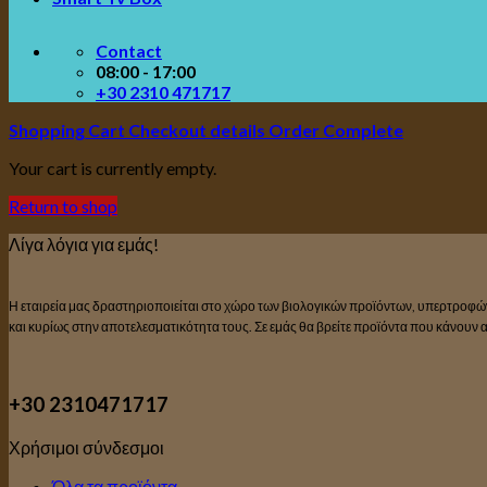
Contact
08:00 - 17:00
+30 2310 471717
Shopping Cart
Checkout details
Order Complete
Your cart is currently empty.
Return to shop
Λίγα λόγια για εμάς!
Η εταιρεία μας δραστηριοποιείται στο χώρο των βιολογικών προϊόντων, υπερτροφών
και κυρίως στην αποτελεσματικότητα τους. Σε εμάς θα βρείτε προϊόντα που κάνουν
+30 2310471717
Χρήσιμοι σύνδεσμοι
Όλα τα προϊόντα