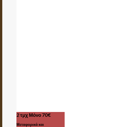
2 τμχ Μόνο 70€
Μεταφορικά και