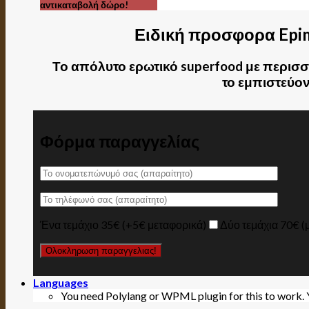
αντικαταβολή δώρο!
Ειδική προσφορα Epi
Το απόλυτο ερωτικό superfood με περισσ
το εμπιστεύον
Φόρμα παραγγελίας
Ένα τεμάχιο 35€ (+5€ μεταφορικά)
Δύο τεμάχια 70€ (
Languages
You need Polylang or WPML plugin for this to work.