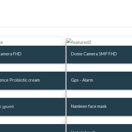
 Camera FHD
Dome Camera 5MP FHD
ence Probiotic cream
Gps - Alarm
ε χρυσό
Namleen face mask