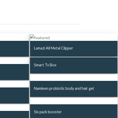
Lamazi All Metal Clipper
Smart Tv Box
Namleen probiotic body and hair gel
Six pack booster