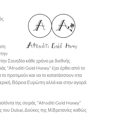
ός
έση
στην
την Σουηδία κάθε χρόνο με διεθνής
άς “Αfroditi Gold Honey” έχει έρθει από το
να το προτιμούν και να το κατατάσσουν στα
μερική, Βόρεια Ευρώπη αλλά και στην αγορά
οϊόντα της σειράς “Afroditi Gold Honey”
ες του Dubai, Δούκες της Μ.Βρετανίες καθώς