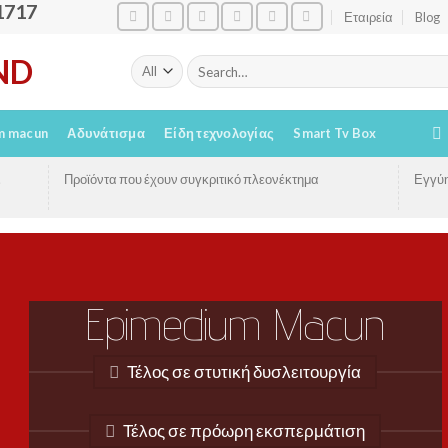
1717
Εταιρεία
Blog
Search
for:
m macun
Αδυνάτισμα
Είδη τεχνολογίας
Smart Tv Box
.
Προϊόντα που έχουν συγκριτικό πλεονέκτημα
Εγγύη
Epimedium Macun
Τέλος σε στυτική δυσλειτουργία
Namleen probiotic rejuvence cream
Η κρέμα με την δική της νοημοσύνη.
Τέλος σε πρόωρη εκσπερμάτιση