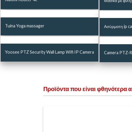
Μάσκα με φίλτ
Tuina Yoga massager
Ασύρματη ip ca
Yoosee PTZ Security Wall Lamp Wifi IP Camera
Camera PTZ-Ro
Προϊόντα που είναι φθηνότερα 