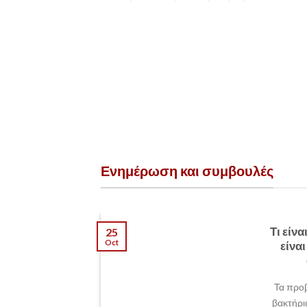
+30 2310471717
Ενημέρωση και συμβουλές
Τι είνα
25
Oct
είνα
Τα προβ
βακτήρι