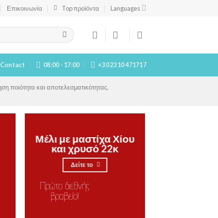
Επικοινωνία
Top προϊόντα
Languages
Contact
08:00 - 17:00
+30 2310 471717
ση ποιότητα και αποτελεσματικότητας.
Μέλι με μαστίχα Χίου
και χρυσό 22κ
Δείτε το
Πρώτο διεθνής
βραβείο!