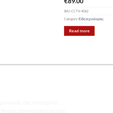
€
89.00
SKU:
CCTV-4562
Category:
Είδη τεχνολογίας
Read more
μα υγείας σας απασχολεί.
 θα σας εξυπηρετήσει άμεσα.