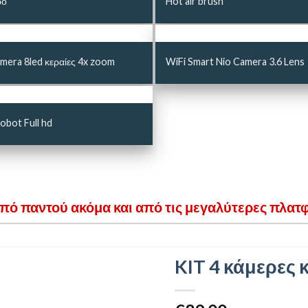
ρο
Hot air brush
mera 8led κεραίες 4x zoom
WiFi Smart Nio Camera 3.6 Lens
bot Full hd
από παντού ακόμα και από τις μεγαλύτερες πλατ
KIT 4 κάμερες