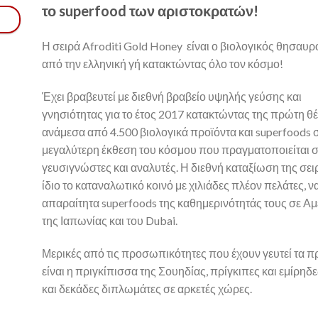
το superfood των αριστοκρατών!
Η σειρά Afroditi Gold Honey είναι ο βιολογικός θησαυρ
από την ελληνική γή κατακτώντας όλο τον κόσμο!
Έχει βραβευτεί με διεθνή βραβείο υψηλής γεύσης και
γνησιότητας για το έτος 2017 κατακτώντας της πρώτη θ
ανάμεσα από 4.500 βιολογικά προϊόντα και superfoods 
μεγαλύτερη έκθεση του κόσμου που πραγματοποιείται σ
γευσιγνώστες και αναλυτές. Η διεθνή καταξίωση της σειρ
ίδιο το καταναλωτικό κοινό με χιλιάδες πλέον πελάτες, 
απαραίτητα superfoods της καθημερινότητάς τους σε Α
της Ιαπωνίας και του Dubai.
Μερικές από τις προσωπικότητες που έχουν γευτεί τα πρ
είναι η πριγκίπισσα της Σουηδίας, πρίγκιπες και εμίρηδ
και δεκάδες διπλωμάτες σε αρκετές χώρες.