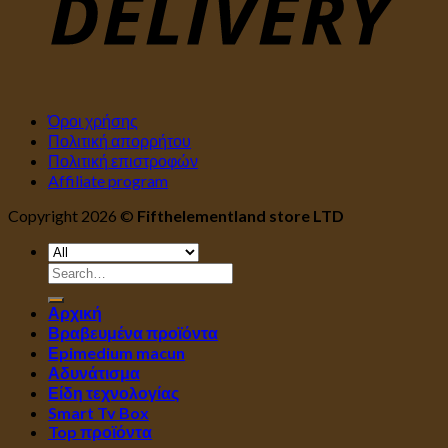
Όροι χρήσης
Πολιτική απορρήτου
Πολιτική επιστροφών
Affiliate program
Copyright 2026 ©
Fifthelementland store LTD
Search
for:
Αρχική
Βραβευμένα προϊόντα
Εpimedium macun
Αδυνάτισμα
Είδη τεχνολογίας
Smart Tv Box
Top προϊόντα