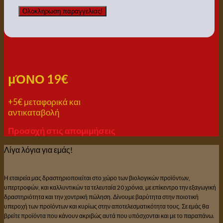
μΌΝΟ 19€
+5€ μεταφορικά και
αντικαταβολή
Προσοχή στις απομιμήσεις
Λίγα λόγια για εμάς!
Η εταιρεία μας δραστηριοποιείται στο χώρο των βιολογικών προϊόντων,
υπερτροφών, και καλλυντικών τα τελευταία 20 χρόνια, με επίκεντρο την εξαγωγική
δραστηριότητα και την χοντρική πώληση. Δίνουμε βαρύτητα στην ποιοτική
υπεροχή των προϊόντων και κυρίως στην αποτελεσματικότητα τους. Σε εμάς θα
βρείτε προϊόντα που κάνουν ακριβώς αυτά που υπόσχονται και με το παραπάνω.