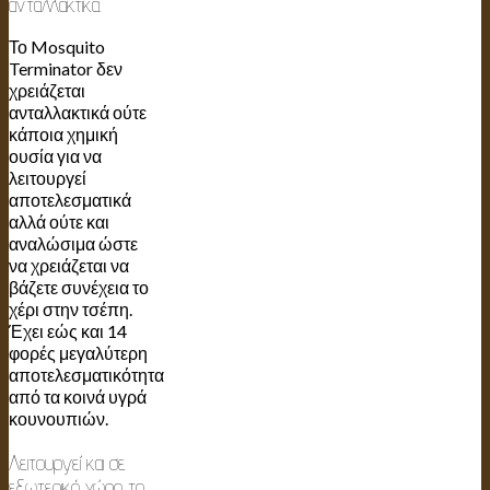
ανταλλακτικά.
Το Mosquito
Terminator δεν
χρειάζεται
ανταλλακτικά ούτε
κάποια χημική
ουσία για να
λειτουργεί
αποτελεσματικά
αλλά ούτε και
αναλώσιμα ώστε
να χρειάζεται να
βάζετε συνέχεια το
χέρι στην τσέπη.
Έχει εώς και 14
φορές μεγαλύτερη
αποτελεσματικότητα
από τα κοινά υγρά
κουνουπιών.
Λειτουργεί και σε
εξωτερικό χώρο το