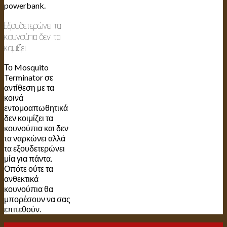
powerbank.
Εξουδετερώνει τα
κουνούπια δεν τα
κοιμίζει.
Το Mosquito
Terminator σε
αντίθεση με τα
κοινά
εντομοαπωθητικά
δεν κοιμίζει τα
κουνούπια και δεν
τα ναρκώνει αλλά
τα εξουδετερώνει
μία για πάντα.
Οπότε ούτε τα
ανθεκτικά
κουνούπια θα
μπορέσουν να σας
επιτεθούν.