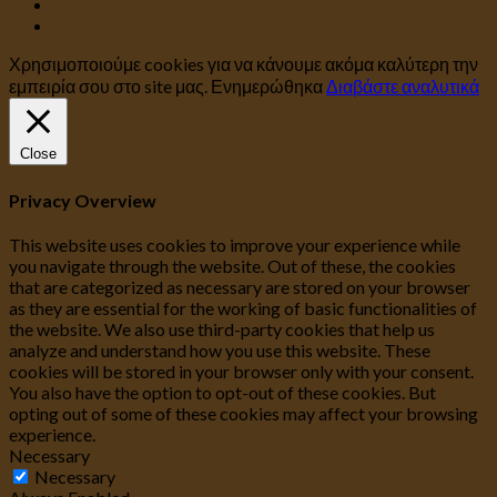
Χρησιμοποιούμε cookies για να κάνουμε ακόμα καλύτερη την
εμπειρία σου στο site μας.
Ενημερώθηκα
Διαβάστε αναλυτικά
Close
Privacy Overview
This website uses cookies to improve your experience while
you navigate through the website. Out of these, the cookies
that are categorized as necessary are stored on your browser
as they are essential for the working of basic functionalities of
the website. We also use third-party cookies that help us
analyze and understand how you use this website. These
cookies will be stored in your browser only with your consent.
You also have the option to opt-out of these cookies. But
opting out of some of these cookies may affect your browsing
experience.
Necessary
Necessary