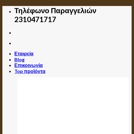
Skip
Τηλέφωνο Παραγγελιών
to
2310471717
content
Εταιρεία
Blog
Επικοινωνία
Top προϊόντα