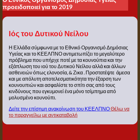
προειδοποιεί για το 2019
Ιός του Δυτικού Νείλου
Η Ελλάδα σύμφωνα με το Εθνικό Οργανισμό Δημόσιας
Υγείας και το ΚΕΕΛΠΝΟ αντιμετωπίζει το μεγαλύτερο
πρόβλημα που υπήρχε ποτέ με τα κουνούπια και την
εξάπλωση του ιού του Δυτικού Νείλου αλλά και άλλων
ασθενειών όπως ελονοσία, & Ζικα . Προστατέψτε άμεσα
και με απόλυτη αποτελεσματικότητα την έξαρση των
κουνουπιών και ασφαλίστε το σπίτι σας από τους
κινδύνους που εγκυμονεί ένα μόνο τσίμπημα από
μολυσμένο κουνούπι.
Δείτε την επίσημη ανακοίνωση του ΚΕΕΛΠΝΟ
Θέλω να
το παραγγείλω με αντικαταβολή