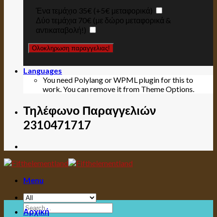
Ένα τεμάχιο 35€ (+5€ μεταφορικά)
Δύο τεμάχια 70€ (με δώρο μεταφορικά &
αντικαταβολή!)
Languages
You need Polylang or WPML plugin for this to
work. You can remove it from Theme Options.
Τηλέφωνο Παραγγελιών
2310471717
Menu
Search
Αρχική
for: