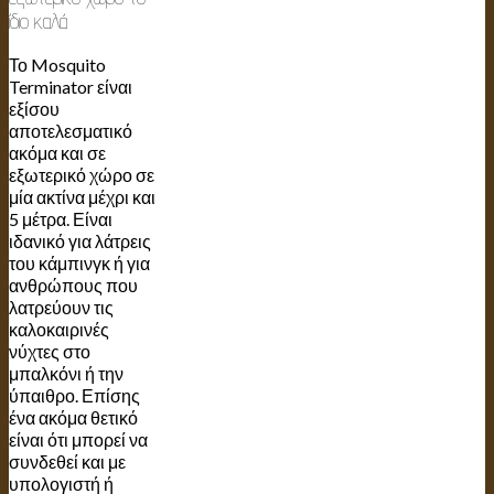
ίδιο καλά
Το Mosquito
Terminator είναι
εξίσου
αποτελεσματικό
ακόμα και σε
εξωτερικό χώρο σε
μία ακτίνα μέχρι και
5 μέτρα. Είναι
ιδανικό για λάτρεις
του κάμπινγκ ή για
ανθρώπους που
λατρεύουν τις
καλοκαιρινές
νύχτες στο
μπαλκόνι ή την
ύπαιθρο. Επίσης
ένα ακόμα θετικό
είναι ότι μπορεί να
συνδεθεί και με
υπολογιστή ή