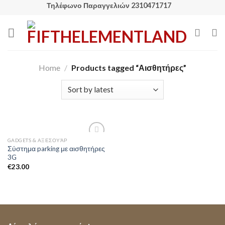
Skip
Τηλέφωνο Παραγγελιών 2310471717
to
content
Home
/
Products tagged “Αισθητήρες”
GADGETS & ΑΞΕΣΟΥΆΡ
Add to
Σύστημα parking με αισθητήρες
Wishlist
3G
€
23.00