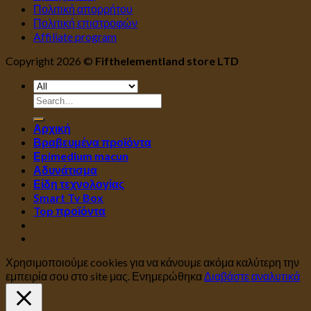
Πολιτική απορρήτου
Πολιτική επιστροφών
Affiliate program
Copyright 2026 ©
Fifthelementland store LTD
Search
for:
Αρχική
Βραβευμένα προϊόντα
Εpimedium macun
Αδυνάτισμα
Είδη τεχνολογίας
Smart Tv Box
Top προϊόντα
Χρησιμοποιούμε cookies για να κάνουμε ακόμα καλύτερη την
εμπειρία σου στο site μας.
Ενημερώθηκα
Διαβάστε αναλυτικά