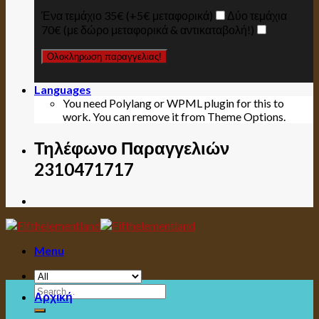
Ένα τεμάχιο 35€ (+5€ μεταφορικά)
Δύο τεμάχια
70€ (με δώρο μεταφορικά & αντικαταβολή!)
Languages
You need Polylang or WPML plugin for this to
work. You can remove it from Theme Options.
Τηλέφωνο Παραγγελιών
2310471717
Menu
Search
Αρχική
for: