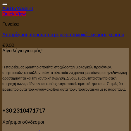
Add to Wishlist
Quick View
Γυναίκα
Αποτρίχωση προσώπου με μικροπαλμικές κινήσεις χρυσού
€
9.00
Λίγα λόγια για εμάς!
Η εταιρεία μας δραστηριοποιείται στο χώρο των βιολογικών προϊόντων,
υπερτροφών, και καλλυντικών τα τελευταία 20 χρόνια, με επίκεντρο την εξαγωγική
δραστηριότητα και την χοντρική πώληση. Δίνουμε βαρύτητα στην ποιοτική
υπεροχή των προϊόντων και κυρίως στην αποτελεσματικότητα τους. Σε εμάς θα
βρείτε προϊόντα που κάνουν ακριβώς αυτά που υπόσχονται και με το παραπάνω.
+30 2310471717
Χρήσιμοι σύνδεσμοι