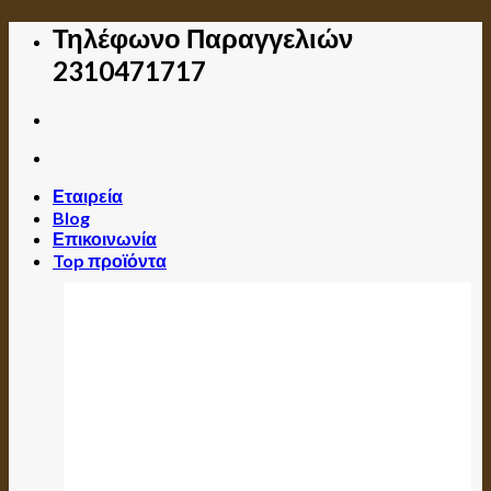
Skip
Τηλέφωνο Παραγγελιών
to
2310471717
content
Εταιρεία
Blog
Επικοινωνία
Top προϊόντα