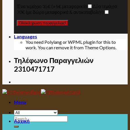
Ένα τεμάχιο 35€ (+5€ μεταφορικά)
Δύο τεμάχια
70€ (με δώρο μεταφορικά & αντικαταβολή!)
Languages
You need Polylang or WPML plugin for this to
work. You can remove it from Theme Options.
Τηλέφωνο Παραγγελιών
2310471717
Menu
Search
Αρχική
for: