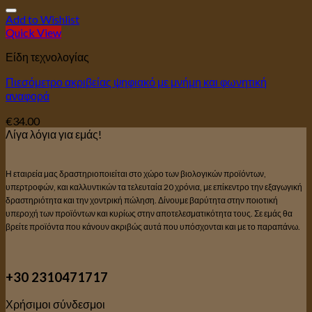
Add to Wishlist
Quick View
Είδη τεχνολογίας
Πιεσόμετρο ακριβείας ψηφιακό με μνήμη και φωνητική
αναφορά
€
34.00
Λίγα λόγια για εμάς!
Η εταιρεία μας δραστηριοποιείται στο χώρο των βιολογικών προϊόντων,
υπερτροφών, και καλλυντικών τα τελευταία 20 χρόνια, με επίκεντρο την εξαγωγική
δραστηριότητα και την χοντρική πώληση. Δίνουμε βαρύτητα στην ποιοτική
υπεροχή των προϊόντων και κυρίως στην αποτελεσματικότητα τους. Σε εμάς θα
βρείτε προϊόντα που κάνουν ακριβώς αυτά που υπόσχονται και με το παραπάνω.
+30 2310471717
Χρήσιμοι σύνδεσμοι