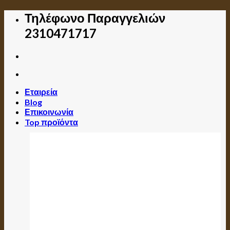
Skip
Τηλέφωνο Παραγγελιών
to
2310471717
content
Εταιρεία
Blog
Επικοινωνία
Top προϊόντα