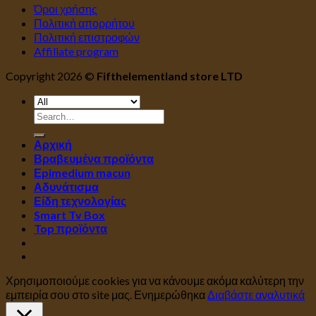
Όροι χρήσης
Πολιτική απορρήτου
Πολιτική επιστροφών
Affiliate program
Copyright 2026 ©
Fifthelementland store LTD
Search
for:
Αρχική
Βραβευμένα προϊόντα
Εpimedium macun
Αδυνάτισμα
Είδη τεχνολογίας
Smart Tv Box
Top προϊόντα
Χρησιμοποιούμε cookies για να κάνουμε ακόμα καλύτερη την
εμπειρία σου στο site μας.
Ενημερώθηκα
Διαβάστε αναλυτικά