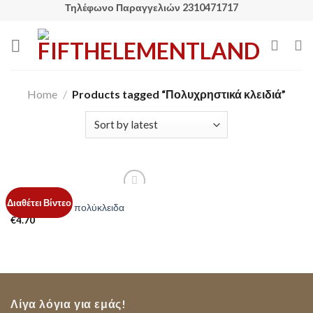
Skip
Τηλέφωνο Παραγγελιών 2310471717
to
content
Home
/
Products tagged “Πολυχρηστικά κλειδιά”
ΕΡΓΑΛΕΊΑ
Add to
Διαθέτει Βίντεο
Σετ 2τεμαχίων πολύκλειδα
Wishlist
€
4.70
Λίγα λόγια για εμάς!