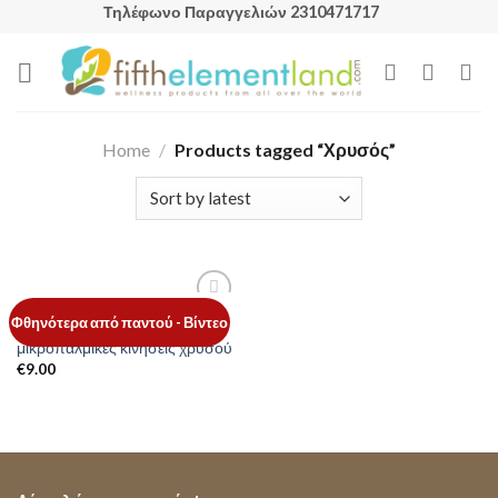
Skip
Τηλέφωνο Παραγγελιών 2310471717
to
content
Home
/
Products tagged “Χρυσός”
ΓΥΝΑΊΚΑ
Add to
Φθηνότερα από παντού - Βίντεο
Αποτρίχωση προσώπου με
Wishlist
μικροπαλμικές κινήσεις χρυσού
€
9.00