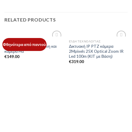
RELATED PRODUCTS
ΕΊΔΗ ΤΕΧΝΟΛΟΓΊΑΣ
ΕΊΔΗ ΤΕΧΝΟΛΟΓΊΑΣ
Add to
Add to
Φθηνότερα από παντού
Θυροτηλέφωνο με οθόνη και
Δικτυακή IP PTZ κάμερα
Wishlist
Wishlist
κάμερα Hd
2Mpixels 25X Optical Zoom IR
Led 100m (ΚIT με Βάση)
€
149.00
€
319.00