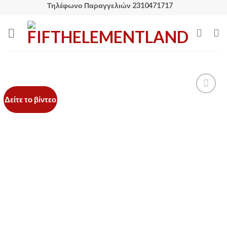
Skip
Τηλέφωνο Παραγγελιών 2310471717
to
content
Δείτε το βίντεο
Add to
Wishlist