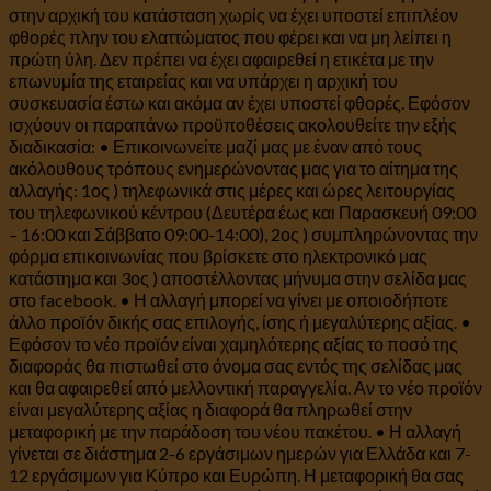
στην αρχική του κατάσταση χωρίς να έχει υποστεί επιπλέον
φθορές πλην του ελαττώματος που φέρει και να μη λείπει η
πρώτη ύλη. Δεν πρέπει να έχει αφαιρεθεί η ετικέτα με την
επωνυμία της εταιρείας και να υπάρχει η αρχική του
συσκευασία έστω και ακόμα αν έχει υποστεί φθορές. Εφόσον
ισχύουν οι παραπάνω προϋποθέσεις ακολουθείτε την εξής
διαδικασία: • Επικοινωνείτε μαζί μας με έναν από τους
ακόλουθους τρόπους ενημερώνοντας μας για το αίτημα της
αλλαγής: 1ος ) τηλεφωνικά στις μέρες και ώρες λειτουργίας
του τηλεφωνικού κέντρου (Δευτέρα έως και Παρασκευή 09:00
– 16:00 και Σάββατο 09:00-14:00), 2ος ) συμπληρώνοντας την
φόρμα επικοινωνίας που βρίσκετε στο ηλεκτρονικό μας
κατάστημα και 3ος ) αποστέλλοντας μήνυμα στην σελίδα μας
στο facebook. • Η αλλαγή μπορεί να γίνει με οποιοδήποτε
άλλο προϊόν δικής σας επιλογής, ίσης ή μεγαλύτερης αξίας. •
Εφόσον το νέο προϊόν είναι χαμηλότερης αξίας το ποσό της
διαφοράς θα πιστωθεί στο όνομα σας εντός της σελίδας μας
και θα αφαιρεθεί από μελλοντική παραγγελία. Αν το νέο προϊόν
είναι μεγαλύτερης αξίας η διαφορά θα πληρωθεί στην
μεταφορική με την παράδοση του νέου πακέτου. • Η αλλαγή
γίνεται σε διάστημα 2-6 εργάσιμων ημερών για Ελλάδα και 7-
12 εργάσιμων για Κύπρο και Ευρώπη. Η μεταφορική θα σας