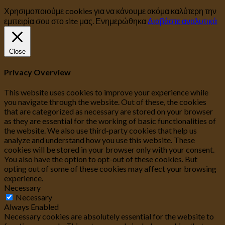
Χρησιμοποιούμε cookies για να κάνουμε ακόμα καλύτερη την
εμπειρία σου στο site μας.
Ενημερώθηκα
Διαβάστε αναλυτικά
Close
Privacy Overview
This website uses cookies to improve your experience while
you navigate through the website. Out of these, the cookies
that are categorized as necessary are stored on your browser
as they are essential for the working of basic functionalities of
the website. We also use third-party cookies that help us
analyze and understand how you use this website. These
cookies will be stored in your browser only with your consent.
You also have the option to opt-out of these cookies. But
opting out of some of these cookies may affect your browsing
experience.
Necessary
Necessary
Always Enabled
Necessary cookies are absolutely essential for the website to