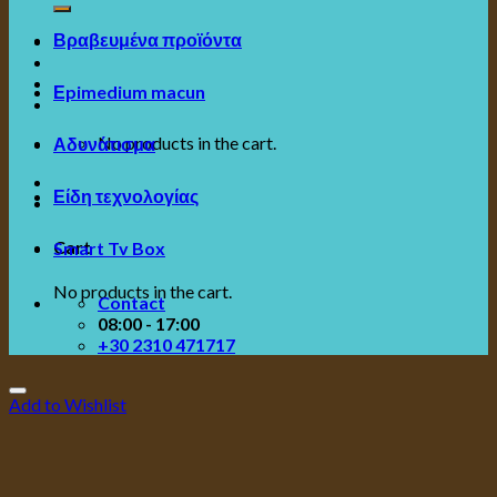
Βραβευμένα προϊόντα
Εpimedium macun
No products in the cart.
Αδυνάτισμα
Είδη τεχνολογίας
Cart
Smart Tv Box
No products in the cart.
Contact
08:00 - 17:00
+30 2310 471717
Add to Wishlist