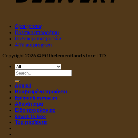
Όροι χρήσης
Πολιτική απορρήτου
Πολιτική επιστροφών
Affiliate program
Copyright 2026 ©
Fifthelementland store LTD
Search
for:
Αρχική
Βραβευμένα προϊόντα
Εpimedium macun
Αδυνάτισμα
Είδη τεχνολογίας
Smart Tv Box
Top προϊόντα