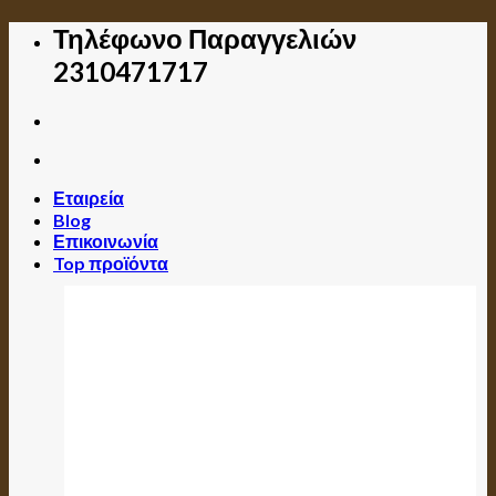
Skip
Τηλέφωνο Παραγγελιών
to
2310471717
content
Εταιρεία
Blog
Επικοινωνία
Top προϊόντα