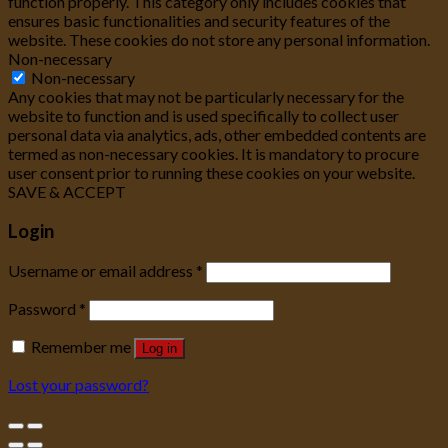
function properly. This category only includes cookies that
ensures basic functionalities and security features of the
website. These cookies do not store any personal information.
Non-necessary
Non-necessary
Any cookies that may not be particularly necessary for the
website to function and is used specifically to collect user
personal data via analytics, ads, other embedded contents are
termed as non-necessary cookies. It is mandatory to procure
user consent prior to running these cookies on your website.
SAVE & ACCEPT
Login
Username or email address
*
Password
*
Remember me
Log in
Lost your password?