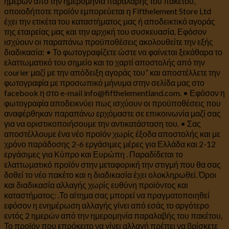
ημερών από την ημερομηνία παραλαβής του πακέτου,
οποιοδήποτε προϊόν εμπορεύεται η Fifthelement Store Ltd
έχει την ετικέτα του καταστήματος μας ή αποδεικτικό αγοράς
της εταιρείας μας και την αρχική του συσκευασία. Εφόσον
ισχύουν οι παραπάνω προϋποθέσεις ακολουθείτε την εξής
διαδικασία: • Το φωτογραφίζετε ώστε να φαίνεται ξεκάθαρα το
ελαττωματικό του σημείο και το χαρτί αποστολής από την
courier μαζί με την απόδειξη αγοράς του” και αποστέλλετε την
φωτογραφία με προσωπικό μήνυμα στην σελίδα μας στο
facebook η στο e-mail info@fifthelementland.com. • Εφόσον η
φωτογραφία αποδεικνύει πως ισχύουν οι προϋποθέσεις που
αναφέρθηκαν παραπάνω ερχόμαστε σε επικοινωνία μαζί σας
για να οριστικοποιήσουμε την αντικατάσταση του. • Σας
αποστέλλουμε ένα νέο προϊόν χωρίς έξοδα αποστολής και με
χρόνο παράδοσης 2-6 εργάσιμες μέρες για Ελλάδα και 2-12
εργάσιμες για Κύπρο και Ευρώπη . Παραδίδεται το
ελαττωματικό προϊόν στην μεταφορική την στιγμή που θα σας
δοθεί το νέο πακέτο και η διαδικασία έχει ολοκληρωθεί. Όροι
και διαδικασία αλλαγής χωρίς ευθύνη προϊόντος και
καταστήματος: .Το αίτημα σας μπορεί να πραγματοποιηθεί
εφόσον η ενημέρωση αλλαγής γίνει από εσάς το αργότερο
εντός 2 ημερών από την ημερομηνία παραλαβής του πακέτου,
Το προϊόν που επρόκειτο να γίνει αλλαγή πρέπει να βρίσκετε