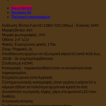
Full
Description
HD
Reviews (0)
quantity
Πολιτική επιστροφών
Ανάλυση: Βίντεο Full HD 1280×720 (30fps) – Εικόνας 5MP
Μορφή βίντεο: AVI
Μορφή φωτογραφίας: JPG
Οθόνη: 2.4″ LCD
Φακός: Ευρυγώνιος φακός 170o
Ζουμ: Ψηφιακό, 2x
Αποθήκευση αρχείων σε εξωτερική κάρτα SD (από 4GB έως
32GB – δε συμπεριλαμβάνεται)
Σύνδεση με HDMI.
Καταγραφή – παρακολούθηση όταν το αυτοκίνητο είναι
παρκαρισμένο.
Εύχρηστο μενού (στα Αγγλικά)
Σύστημα κυκλικής καταγραφής (όταν γεμίσει η κάρτα SD η
κάμερα σβήνει τα παλιότερα αρχεία και κρατά τα νέα)
Δυνατότητα νυχτερινής λήψης χάρη στο φωτεινό LED που
διαθέτει.
Ανίχνευση κίνησης
Συνδέεται στον αναπτήρα του αυτοκινήτου.