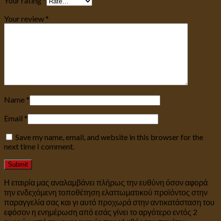
Your rating
*
Your review
*
Name
*
Email
*
Save my name, email, and website in this browser for the
next time I comment.
Η εταιρία μας αναλαμβάνει πλήρως την ευθύνη όσον αφορά
την ενδεχόμενη τοποθέτηση ελαττωματικού προϊόντος στην
παραγγελία σας και γι αυτό προχωρά στην αντικατάσταση του
εφόσον η ενημέρωση από εσάς γίνει το αργότερο εντός 2