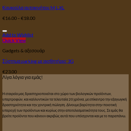
Κουκούλα αυτοκινήτου M,L,XL
€
16.00
–
€
18.00
Add to Wishlist
Quick View
Gadgets & αξεσουάρ
Σύστημα parking με αισθητήρες 3G
€
23.00
Λίγα λόγια για εμάς!
Η εταιρεία μας δραστηριοποιείται στο χώρο των βιολογικών προϊόντων,
υπερτροφών, και καλλυντικών τα τελευταία 20 χρόνια, με επίκεντρο την εξαγωγική
δραστηριότητα και την χοντρική πώληση. Δίνουμε βαρύτητα στην ποιοτική
υπεροχή των προϊόντων και κυρίως στην αποτελεσματικότητα τους. Σε εμάς θα
βρείτε προϊόντα που κάνουν ακριβώς αυτά που υπόσχονται και με το παραπάνω.