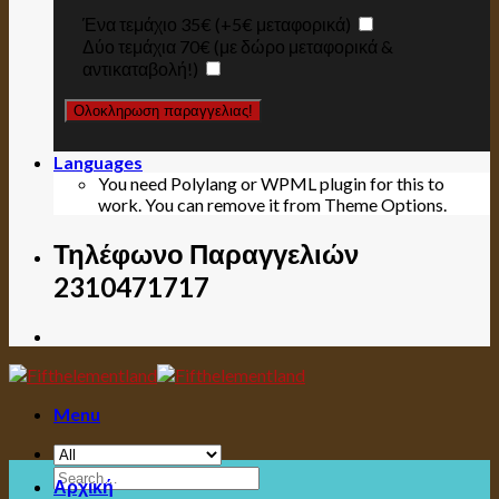
Ένα τεμάχιο 35€ (+5€ μεταφορικά)
Δύο τεμάχια 70€ (με δώρο μεταφορικά &
αντικαταβολή!)
Languages
You need Polylang or WPML plugin for this to
work. You can remove it from Theme Options.
Τηλέφωνο Παραγγελιών
2310471717
Menu
Search
Αρχική
for: