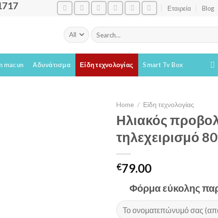
1717
Εταιρεία
Blog
Search
for:
m macun
Αδυνάτισμα
Είδη τεχνολογίας
Smart Tv Box
Home
/
Είδη τεχνολογίας
Ηλιακός προβολ
Add to
τηλεχειρισμό 8
Wishlist
79.00
€
Φόρμα εύκολης παρ