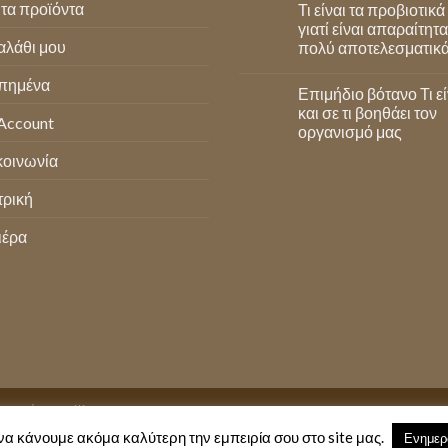
τα προϊόντα
Τι είναι τα προβιοτικά
γιατί είναι απαραίτητα
αλάθι μου
πολύ αποτελεσματικ
πημένα
Επιμήδιο βότανο Τι εί
και σε τι βοηθάει τον
Account
οργανισμό μας
κοινωνία
τρική
ιέρα
στροφών
Affiliate program
να κάνουμε ακόμα καλύτερη την εμπειρία σου στο site μας.
Ενημε
TD