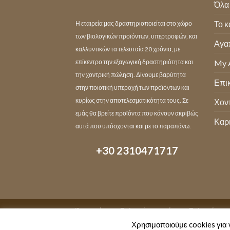
Όλα 
Το κ
Η εταιρεία μας δραστηριοποιείται στο χώρο
των βιολογικών προϊόντων, υπερτροφών, και
Αγα
καλλυντικών τα τελευταία 20 χρόνια, με
επίκεντρο την εξαγωγική δραστηριότητα και
My 
την χοντρική πώληση. Δίνουμε βαρύτητα
Επι
στην ποιοτική υπεροχή των προϊόντων και
κυρίως στην αποτελεσματικότητα τους. Σε
Χον
εμάς θα βρείτε προϊόντα που κάνουν ακριβώς
Καρ
αυτά που υπόσχονται και με το παραπάνω.
+30 2310471717
Όροι χρήσης
Πολιτική απορρήτου
Πολιτική επι
Χρησιμοποιούμε cookies για 
Copyright 2026 ©
Fifthelementland store L