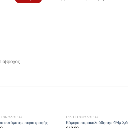
Αδιάβροχος
 ΤΕΧΝΟΛΟΓΊΑΣ
ΕΊΔΗ ΤΕΧΝΟΛΟΓΊΑΣ
Add to
Add 
ρα αυτόματης περιστροφής
Κάμερα παρακολούθησης 4Mp 3,
Wishlist
Wishl