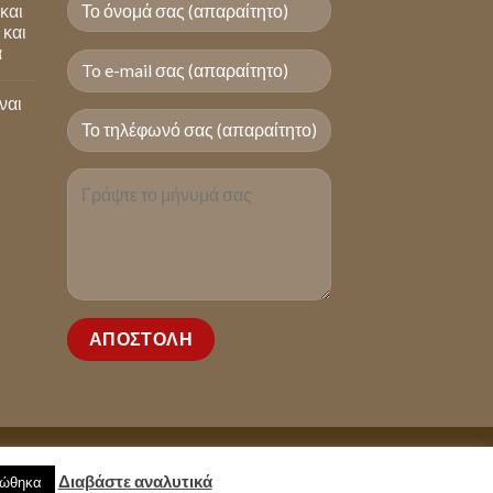
 και
 και
ά
ναι
Διαβάστε αναλυτικά
ρώθηκα