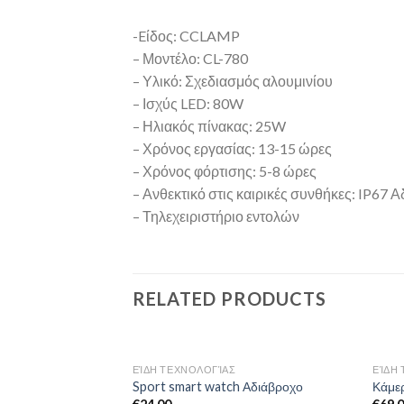
-Eίδος: CCLAMP
– Μοντέλο: CL-780
– Υλικό: Σχεδιασμός αλουμινίου
– Ισχύς LED: 80W
– Ηλιακός πίνακας: 25W
– Χρόνος εργασίας: 13-15 ώρες
– Χρόνος φόρτισης: 5-8 ώρες
– Ανθεκτικό στις καιρικές συνθήκες: IP67 
– Τηλεχειριστήριο εντολών
RELATED PRODUCTS
ΕΊΔΗ ΤΕΧΝΟΛΟΓΊΑΣ
ΕΊΔΗ
Add to
Sport smart watch Αδιάβροχο
Κάμε
Wishlist