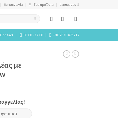
Επικοινωνία
Top προϊόντα
Languages
Contact
08:00 - 17:00
+30 2310 471717
έας με
0w
αγγελίας!