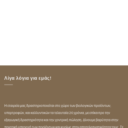
Λίγα λόγια για εμάς!
Η εταιρεία μας δραστηριοποιείται στο χώρο των βιολογικών προϊόντων,
υπερτροφών, και καλλυντικών τα τελευταία 20 χρόνια, με επίκεντρο την
εξαγωγική δραστηριότητα και την χοντρική πώληση. Δίνουμε βαρύτητα στην
ποιοτική υπεροχή των προϊόντων και κυρίως στην αποτελεσματικότητα τους. Σε