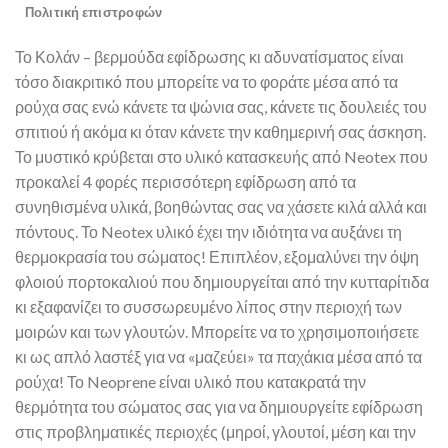
Πολιτική επιστροφών
Το Κολάν – βερμούδα εφίδρωσης κι αδυνατίσματος είναι
τόσο διακριτικό που μπορείτε να το φοράτε μέσα από τα
ρούχα σας ενώ κάνετε τα ψώνια σας, κάνετε τις δουλειές του
σπιτιού ή ακόμα κι όταν κάνετε την καθημερινή σας άσκηση.
Το μυστικό κρύβεται στο υλικό κατασκευής από Neotex που
προκαλεί 4 φορές περισσότερη εφίδρωση από τα
συνηθισμένα υλικά, βοηθώντας σας να χάσετε κιλά αλλά και
πόντους. Το Neotex υλικό έχει την ιδιότητα να αυξάνει τη
θερμοκρασία του σώματος! Επιπλέον, εξομαλύνει την όψη
φλοιού πορτοκαλιού που δημιουργείται από την κυτταρίτιδα
κι εξαφανίζει το συσσωρευμένο λίπος στην περιοχή των
μοιρών και των γλουτών. Μπορείτε να το χρησιμοποιήσετε
κι ως απλό λαστέξ για να «μαζεύει» τα παχάκια μέσα από τα
ρούχα! Το Neoprene είναι υλικό που κατακρατά την
θερμότητα του σώματος σας για να δημιουργείτε εφίδρωση
στις προβληματικές περιοχές (μηροί, γλουτοί, μέση και την