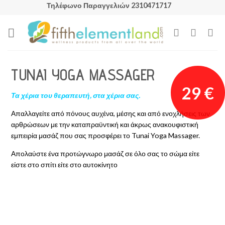
Skip
Τηλέφωνο Παραγγελιών 2310471717
to
content
TUNAI YOGA MASSAGER
29
€
Τα χέρια του θεραπευτή, στα χέρια σας.
Απαλλαγείτε από πόνους αυχένα, μέσης και από ενοχλήσεις των
αρθρώσεων με την καταπραϋντική και άκρως ανακουφιστική
εμπειρία μασάζ που σας προσφέρει το Tunai Yoga Massager.
Απολαύστε ένα προτώγνωρο μασάζ σε όλο σας το σώμα είτε
είστε στο σπίτι είτε στο αυτοκίνητο