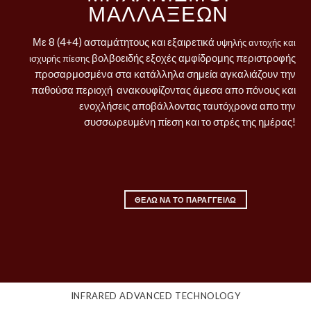
ΜΑΛΛΑΞΕΩΝ
Με 8 (4+4) ασταμάτητους και εξαιρετικά
υψηλής αντοχής και
βολβοειδής εξοχές αμφίδρομης περιστροφής
ισχυρής πίεσης
προσαρμοσμένα στα κατάλληλα σημεία αγκαλιάζουν την
παθούσα περιοχή ανακουφίζοντας άμεσα απο πόνους και
ενοχλήσεις αποβάλλοντας ταυτόχρονα απο την
συσσωρευμένη πίεση και το στρές της ημέρας!
ΘΕΛΩ ΝΑ ΤΟ ΠΑΡΑΓΓΕΙΛΩ
INFRARED ADVANCED TECHNOLOGY