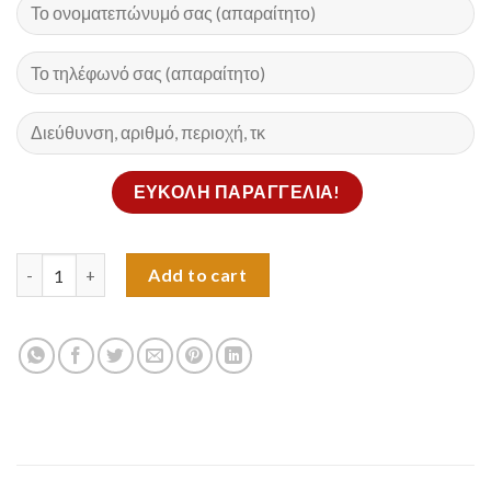
3d Στυλό εκτυπωτής- σχεδιαστής quantity
Add to cart