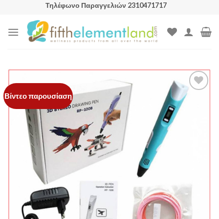
Skip
Τηλέφωνο Παραγγελιών 2310471717
to
content
Βίντεο παρουσίαση
Add to
Wishlist