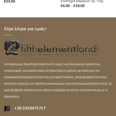
σύστημα καμερών 5μ -30μ
€
24.00
€
6.00
–
€
18.00
Λίγα λόγια για εμάς!
Η εταιρεία μας δραστηριοποιείται στο χώρο των βιολογικών προϊόντων,
υπερτροφών, και καλλυντικών τα τελευταία 20 χρόνια, με επίκεντρο την
εξαγωγική δραστηριότητα και την χοντρική πώληση. Δίνουμε βαρύτητα στην
ποιοτική υπεροχή των προϊόντων και κυρίως στην αποτελεσματικότητα τους. Σε
εμάς θα βρείτε προϊόντα που κάνουν ακριβώς αυτά που υπόσχονται και με το
παραπάνω.
+30 2310471717